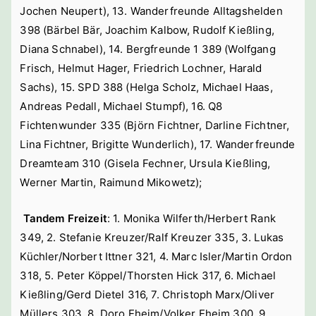
Jochen Neupert), 13. Wanderfreunde Alltagshelden
398 (Bärbel Bär, Joachim Kalbow, Rudolf Kießling,
Diana Schnabel), 14. Bergfreunde 1 389 (Wolfgang
Frisch, Helmut Hager, Friedrich Lochner, Harald
Sachs), 15. SPD 388 (Helga Scholz, Michael Haas,
Andreas Pedall, Michael Stumpf), 16. Q8
Fichtenwunder 335 (Björn Fichtner, Darline Fichtner,
Lina Fichtner, Brigitte Wunderlich), 17. Wanderfreunde
Dreamteam 310 (Gisela Fechner, Ursula Kießling,
Werner Martin, Raimund Mikowetz);
Tandem Freizeit
: 1. Monika Wilferth/Herbert Rank
349, 2. Stefanie Kreuzer/Ralf Kreuzer 335, 3. Lukas
Küchler/Norbert Ittner 321, 4. Marc Isler/Martin Ordon
318, 5. Peter Köppel/Thorsten Hick 317, 6. Michael
Kießling/Gerd Dietel 316, 7. Christoph Marx/Oliver
Müllers 303, 8. Doro Eheim/Volker Eheim 300, 9.