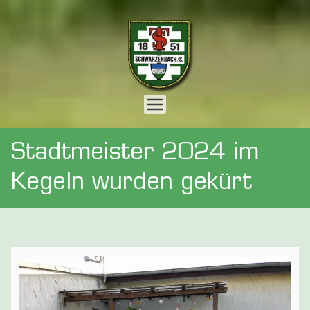
Zum
Inhalt
springen
Webseite
der
Stadtmeister 2024 im
Turnersch
Kegeln wurden gekürt
aft 1851 e.
V.
Schwarzen