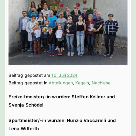
bach a. d.
Saale
Beitrag gepostet am
10. Juli 2024
Beitrag gepostet in
Abteilungen
,
Kegeln
,
Nachlese
Freizeitmeister/-in wurden: Steffen Kellner und
Svenja Schödel
Sportmeister/-in wurden: Nunzio Vaccarelli und
Lena Wilferth