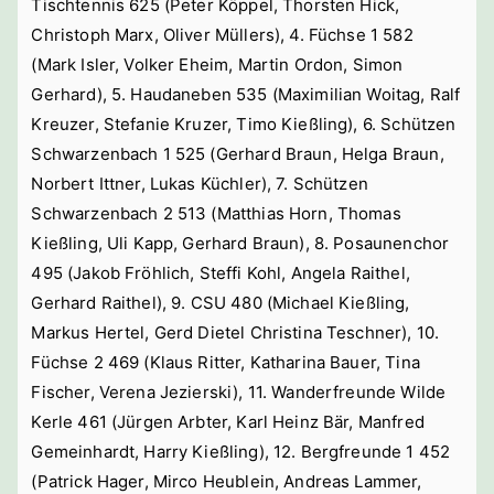
Tischtennis 625 (Peter Köppel, Thorsten Hick,
Christoph Marx, Oliver Müllers), 4. Füchse 1 582
(Mark Isler, Volker Eheim, Martin Ordon, Simon
Gerhard), 5. Haudaneben 535 (Maximilian Woitag, Ralf
Kreuzer, Stefanie Kruzer, Timo Kießling), 6. Schützen
Schwarzenbach 1 525 (Gerhard Braun, Helga Braun,
Norbert Ittner, Lukas Küchler), 7. Schützen
Schwarzenbach 2 513 (Matthias Horn, Thomas
Kießling, Uli Kapp, Gerhard Braun), 8. Posaunenchor
495 (Jakob Fröhlich, Steffi Kohl, Angela Raithel,
Gerhard Raithel), 9. CSU 480 (Michael Kießling,
Markus Hertel, Gerd Dietel Christina Teschner), 10.
Füchse 2 469 (Klaus Ritter, Katharina Bauer, Tina
Fischer, Verena Jezierski), 11. Wanderfreunde Wilde
Kerle 461 (Jürgen Arbter, Karl Heinz Bär, Manfred
Gemeinhardt, Harry Kießling), 12. Bergfreunde 1 452
(Patrick Hager, Mirco Heublein, Andreas Lammer,