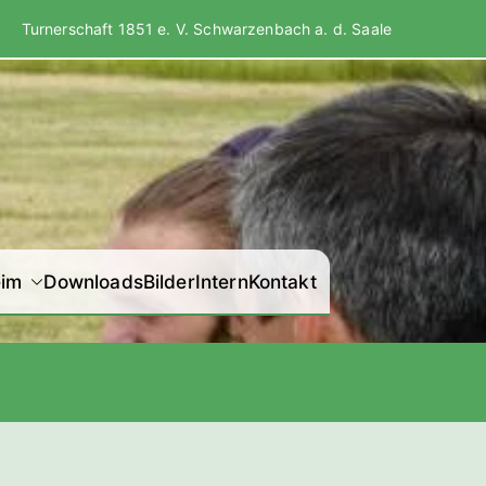
Turnerschaft 1851 e. V. Schwarzenbach a. d. Saale
der Turnerschaft
eim
Downloads
Bilder
Intern
Kontakt
 Schwarzenbach a.
d. Saale