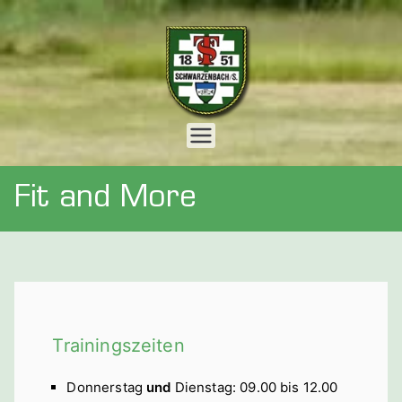
Zum
Inhalt
springen
Webseite
der
Fit and More
Turnersch
aft 1851 e.
V.
Trainingszeiten
Schwarzen
Donnerstag
und
Dienstag: 09.00 bis 12.00