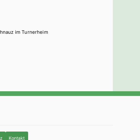
chnauz im Turnerheim
tz
Kontakt