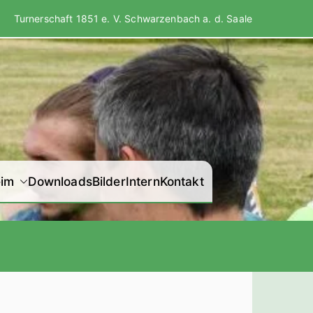
Turnerschaft 1851 e. V. Schwarzenbach a. d. Saale
der Turnerschaft
eim
Downloads
Bilder
Intern
Kontakt
 Schwarzenbach a.
d. Saale