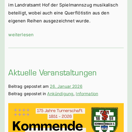
im Landratsamt Hof der Spielmannszug musikalisch
beteiligt, wobei auch eine Querflötistin aus den
eigenen Reihen ausgezeichnet wurde.
„Feierliche
weiterlesen
Ehrungen
für
Mitglieder“
Aktuelle Veranstaltungen
Beitrag gepostet am
26. Januar 2026
Beitrag gepostet in
Ankündigung
,
Information