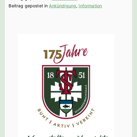
bach a. d.
Beitrag gepostet in
Ankündigung
,
Information
Saale