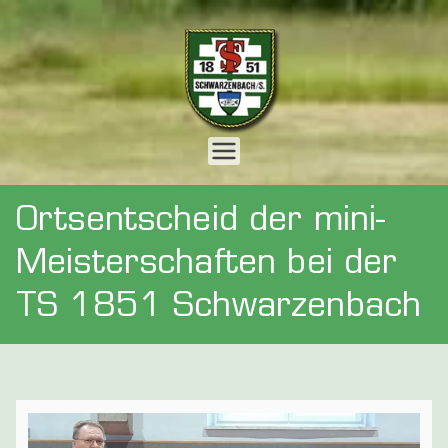
Zum
Inhalt
springen
Webseite
der
Ortsentscheid der mini-
Turnersch
Meisterschaften bei der
TS 1851 Schwarzenbach
aft 1851 e.
V.
Schwarzen