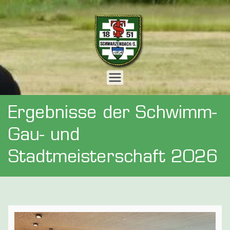
Zum
Inhalt
springen
Webseite
der
Ergebnisse der Schwimm-
Turnersch
Gau- und
Stadtmeisterschaft 2026
aft 1851 e.
V.
Schwarzen