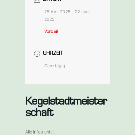
bach a. d.
28 Apr. 2025
- 02 Juni
Saale
2025
Vorbei!
UHRZEIT
Ganztägig
Kegelstadtmeister
schaft
Alle Infos unter: