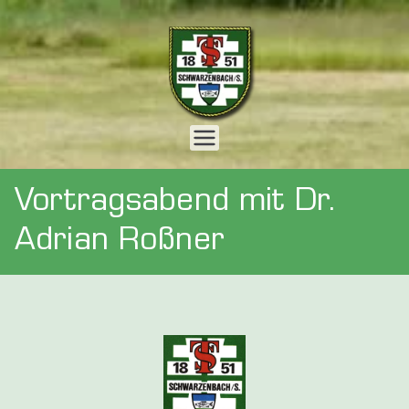
Zum
Inhalt
springen
Webseite
der
Vortragsabend mit Dr.
Turnersch
Adrian Roßner
aft 1851 e.
V.
Schwarzen