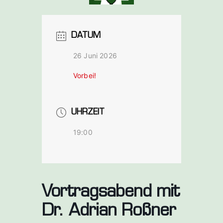
bach a. d.
Saale
DATUM
26 Juni 2026
Vorbei!
UHRZEIT
19:00
Vortragsabend mit
Dr. Adrian Roßner