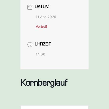
bach a. d.
DATUM
Saale
11 Apr. 2026
Vorbei!
UHRZEIT
14:00
Kornberglauf