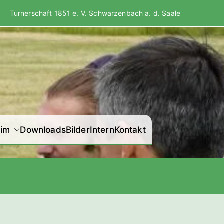
Turnerschaft 1851 e. V. Schwarzenbach a. d. Saale
der Turnerschaft
eim
Downloads
Bilder
Intern
Kontakt
 Schwarzenbach a.
d. Saale