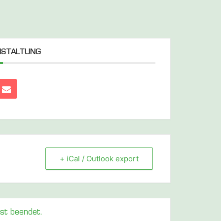
ANSTALTUNG
+ iCal / Outlook export
ist beendet.