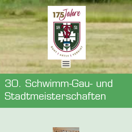
Zum
Inhalt
springen
Webseite
der
30. Schwimm-Gau- und
Turnerscha
Stadtmeisterschaften
ft 1851 e.
V.